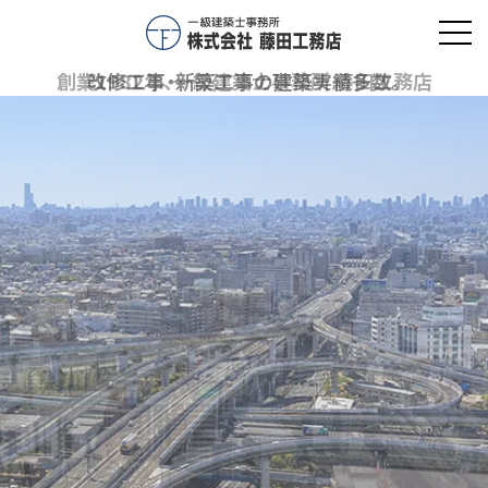
toggl
navig
創業1982年、一級建築士事務所 藤田工務店
改修工事・新築工事の建築実績多数。