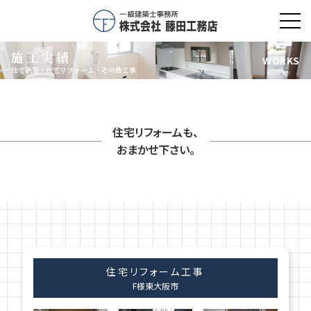
toggl
navig
施工実績
WORKS
住宅新築・住宅リフォーム・その他工事
住宅リフォームも、
おまかせ下さい。
住宅リフォーム工事
F様
東大阪市